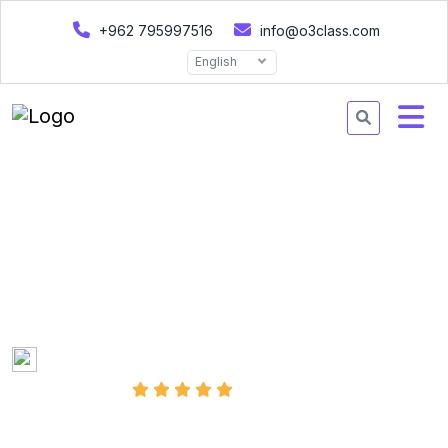
+962 795997516
info@o3class.com
English
Photoshop 2025 فوتوشوب
دورة فوتوشوب 2025 مع الذكاء الاصطناعي أونلاين من الصفر للاحتراف
تعلم تعديل الصور، تغيير ألوان العيون، وتنظيف البشرة والتصاميم والكثير
مع شهادة معتمدة من شركة بريطانية
Created by
Omar Al Jaber
04:27:12 Hours
310 Enrolled
(5 Reviews)
Arabic
Last updated
Wed, 30-Apr-2025