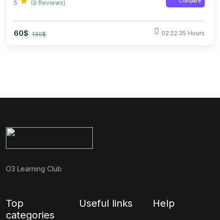
Compare
5
(9 Reviews)
60$
02:22:35 Hours
130$
O3 Learning Club
Top
Useful links
Help
categories